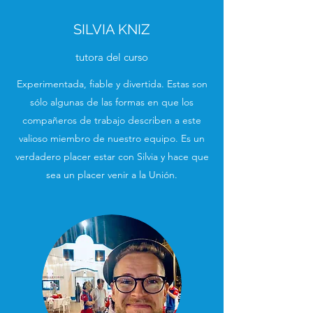
SILVIA KNIZ
tutora del curso
Experimentada, fiable y divertida. Estas son
sólo algunas de las formas en que los
compañeros de trabajo describen a este
valioso miembro de nuestro equipo. Es un
verdadero placer estar con Silvia y hace que
sea un placer venir a la Unión.