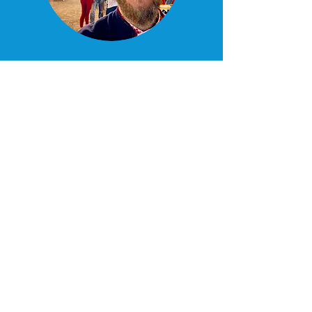
PETR TÁBORSKÝ
tutor del curso
Petr es profesor enviado por parte de la
República Checa a través del “Programa
nacional de apoyo al patrimonio cultural
checo en el extranjero”. Apoya a todas las
colectividades de su país natal en la difusión
del idioma, tradiciones y cultura checas en
el norte argentino y Paraguay, y de
nuestra colectividad forma parte desde
marzo de 2021.