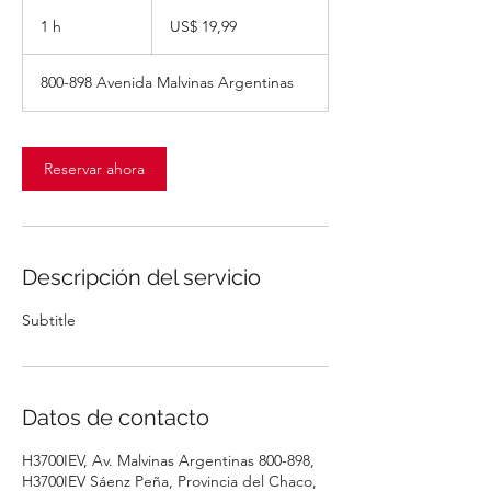
19,99
dólares
1 h
1
US$ 19,99
estadounidenses
800-898 Avenida Malvinas Argentinas
Reservar ahora
Descripción del servicio
Subtitle
Datos de contacto
H3700IEV, Av. Malvinas Argentinas 800-898,
H3700IEV Sáenz Peña, Provincia del Chaco,